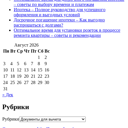
– советы по выбору времени и платежам
Ипотека – Полное руководство для успешного
оформления и выгодных условий
Досрочное погашение ипотеки – Как выгодно
распрощаться с долгами?
Оптимальное время для установки розеток в процессе
ремонта квартиры – советы и рекомендации
Август 2026
Пн
Вт
Ср
Чт
Пт
Сб
Вс
1
2
3
4
5
6
7
8
9
10
11
12
13
14
15
16
17
18
19
20
21
22
23
24
25
26
27
28
29
30
31
« Дек
Рубрики
Рубрики