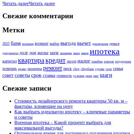
Читать далее
Читать далее
Свежие комментарии
Метки
вычет
банк
выгода
возврат
2025
выбор
деньги
военная
декларация
ипотека
долг
заем
дом
жилье
документы
заемщик
заказ
закон
кредит
квартира
налог
капитал
льгота
ошибки
платеж
поддержка
ремонт
помощь
риск
семья
проценты
право
сбер
сбербанк
сделка
село
шаги
срок
советы
совет
ставка
стоимость
условия
цена
шаг
Свежие записи
Стоимость дизайнерского ремонта квартиры 50 кв. м –
факторы, влияющие на цену
Как выбрать идеальную ипотеку – ключевые параметры
и советы
Военная ипотека – Какой процент выбрать для
максимальной выгоды?
Оптимальное время для досрочного погашения ипотеки