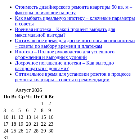
Стоимость дизайнерского ремонта квартиры 50 кв. м –
факторы, влияющие на цену
Как выбрать идеальную ипотеку – ключевые параметры
и советы
Военная ипотека – Какой процент выбрать для
максимальной выгоды?
Оптимальное время для досрочного погашения ипотеки
– советы по выбору времени и платежам
Ипотека – Полное руководство для успешного
оформления и выгодных условий
Досрочное погашение ипотеки – Как выгодно
распрощаться с долгами?
Оптимальное время для установки розеток в процессе
ремонта квартиры – советы и рекомендации
Август 2026
Пн
Вт
Ср
Чт
Пт
Сб
Вс
1
2
3
4
5
6
7
8
9
10
11
12
13
14
15
16
17
18
19
20
21
22
23
24
25
26
27
28
29
30
31