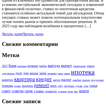
одним из ключевых инструментов для приобретения жилья. В
условиях нестабильной экономической ситуации и изменений
в финансовой политике, ставки по ипотечным кредитам
становятся особенно актуальной темой для обсуждения. Обзор
текущих ставках может помочь потенциальным покупателям
лучше понять рынок и принять обоснованные решения. В
2025 году мы наблюдаем колебания в процентных […]
Читать далее
Читать далее
Свежие комментарии
Метки
вычет
банк
выгода
возврат
2025
выбор
деньги
военная
декларация
ипотека
долг
заем
дом
жилье
документы
заемщик
заказ
закон
кредит
квартира
налог
капитал
льгота
ошибки
платеж
поддержка
ремонт
помощь
риск
семья
проценты
право
сбер
сбербанк
сделка
село
шаги
срок
советы
совет
ставка
стоимость
условия
цена
шаг
Свежие записи