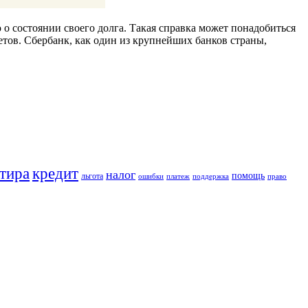
о состоянии своего долга. Такая справка может понадобиться
тов. Сбербанк, как один из крупнейших банков страны,
кредит
тира
налог
помощь
льгота
ошибки
платеж
поддержка
право