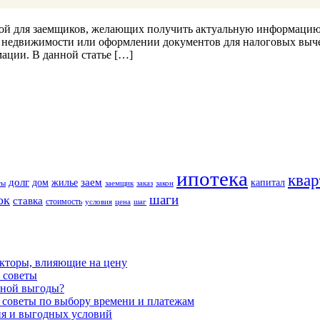
урой для заемщиков, желающих получить актуальную информацию 
е недвижимости или оформлении документов для налоговых выче
ации. В данной статье […]
ипотека
квар
долг
заем
дом
жилье
капитал
ты
заемщик
заказ
закон
шаги
ок
ставка
стоимость
условия
цена
шаг
акторы, влияющие на цену
 советы
ьной выгоды?
 советы по выбору времени и платежам
ия и выгодных условий