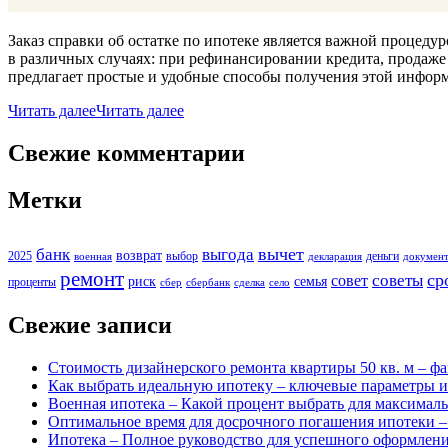
Заказ справки об остатке по ипотеке является важной процед
в различных случаях: при рефинансировании кредита, продаж
предлагает простые и удобные способы получения этой информ
Читать далее
Читать далее
Свежие комментарии
Метки
вычет
банк
выгода
возврат
2025
выбор
деньги
военная
декларация
докумен
ремонт
ср
советы
совет
риск
семья
проценты
сбер
сбербанк
сделка
село
Свежие записи
Стоимость дизайнерского ремонта квартиры 50 кв. м – ф
Как выбрать идеальную ипотеку – ключевые параметры и
Военная ипотека – Какой процент выбрать для максимал
Оптимальное время для досрочного погашения ипотеки –
Ипотека – Полное руководство для успешного оформлен