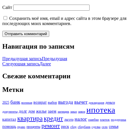
Сайт
Сохранить моё имя, email и адрес сайта в этом браузере для
последующих моих комментариев.
Навигация по записям
Предыдущая запись
Предыдущая
Следующая запись
Далее
Свежие комментарии
Метки
вычет
банк
выгода
возврат
2025
выбор
деньги
военная
декларация
ипотека
долг
заем
дом
жилье
документы
заемщик
заказ
закон
кредит
квартира
налог
капитал
льгота
ошибки
платеж
поддержка
ремонт
помощь
риск
семья
проценты
право
сбер
сбербанк
сделка
село