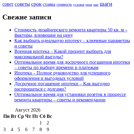
шаги
срок
советы
совет
ставка
стоимость
условия
цена
шаг
Свежие записи
Стоимость дизайнерского ремонта квартиры 50 кв. м –
факторы, влияющие на цену
Как выбрать идеальную ипотеку – ключевые параметры
и советы
Военная ипотека – Какой процент выбрать для
максимальной выгоды?
Оптимальное время для досрочного погашения ипотеки
– советы по выбору времени и платежам
Ипотека – Полное руководство для успешного
оформления и выгодных условий
Досрочное погашение ипотеки – Как выгодно
распрощаться с долгами?
Оптимальное время для установки розеток в процессе
ремонта квартиры – советы и рекомендации
Август 2026
Пн
Вт
Ср
Чт
Пт
Сб
Вс
1
2
3
4
5
6
7
8
9