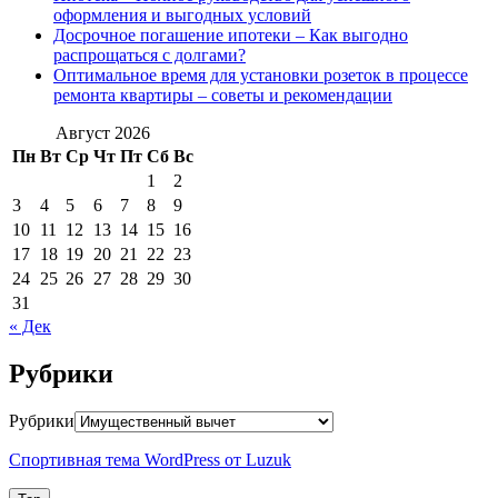
оформления и выгодных условий
Досрочное погашение ипотеки – Как выгодно
распрощаться с долгами?
Оптимальное время для установки розеток в процессе
ремонта квартиры – советы и рекомендации
Август 2026
Пн
Вт
Ср
Чт
Пт
Сб
Вс
1
2
3
4
5
6
7
8
9
10
11
12
13
14
15
16
17
18
19
20
21
22
23
24
25
26
27
28
29
30
31
« Дек
Рубрики
Рубрики
Спортивная тема WordPress от Luzuk