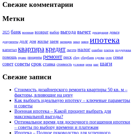
Свежие комментарии
Метки
вычет
банк
выгода
возврат
2025
выбор
деньги
военная
декларация
ипотека
долг
заем
дом
жилье
документы
заемщик
заказ
закон
кредит
квартира
налог
капитал
льгота
ошибки
платеж
поддержка
ремонт
помощь
риск
семья
проценты
право
сбер
сбербанк
сделка
село
шаги
срок
советы
совет
ставка
стоимость
условия
цена
шаг
Свежие записи
Стоимость дизайнерского ремонта квартиры 50 кв. м –
факторы, влияющие на цену
Как выбрать идеальную ипотеку – ключевые параметры
и советы
Военная ипотека – Какой процент выбрать для
максимальной выгоды?
Оптимальное время для досрочного погашения ипотеки
– советы по выбору времени и платежам
Ипотека – Полное руководство для успешного