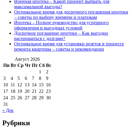
Военная ипотека – Какой процент выбрать для
максимальной выгоды?
Оптимальное время для досрочного погашения ипотеки
– советы по выбору времени и платежам
Ипотека – Полное руководство для успешного
оформления и выгодных условий
Досрочное погашение ипотеки – Как выгодно
распрощаться с долгами?
Оптимальное время для установки розеток в процессе
ремонта квартиры – советы и рекомендации
Август 2026
Пн
Вт
Ср
Чт
Пт
Сб
Вс
1
2
3
4
5
6
7
8
9
10
11
12
13
14
15
16
17
18
19
20
21
22
23
24
25
26
27
28
29
30
31
« Дек
Рубрики