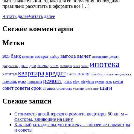
быть значительной, однако для ее получения необходимо
правильно рассчитать и оформить все […]
Читать далее
Читать далее
Свежие комментарии
Метки
вычет
банк
выгода
возврат
2025
выбор
деньги
военная
декларация
ипотека
долг
заем
дом
жилье
документы
заемщик
заказ
закон
кредит
квартира
налог
капитал
льгота
ошибки
платеж
поддержка
ремонт
помощь
риск
семья
проценты
право
сбер
сбербанк
сделка
село
шаги
срок
советы
совет
ставка
стоимость
условия
цена
шаг
Свежие записи
Стоимость дизайнерского ремонта квартиры 50 кв. м –
факторы, влияющие на цену
Как выбрать идеальную ипотеку – ключевые параметры
и советы