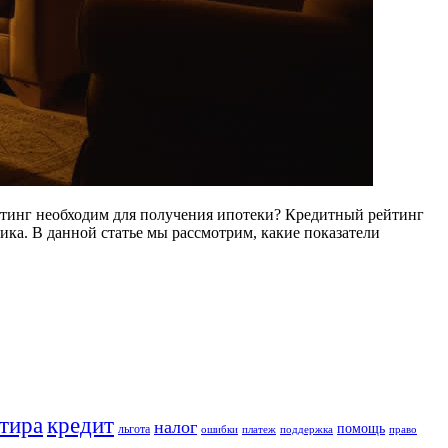
тинг необходим для получения ипотеки? Кредитный рейтинг
ика. В данной статье мы рассмотрим, какие показатели
кредит
тира
налог
помощь
льгота
ошибки
платеж
поддержка
право