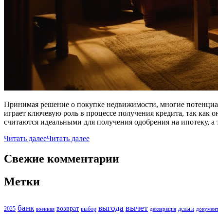
Принимая решение о покупке недвижимости, многие потенциал
играет ключевую роль в процессе получения кредита, так как 
считаются идеальными для получения одобрения на ипотеку, а
Читать далее
Читать далее
Свежие комментарии
Метки
вычет
банк
выгода
возврат
2025
выбор
деньги
военная
декларация
докумен