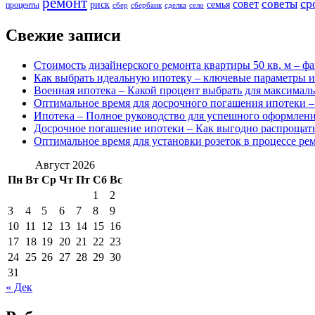
ремонт
ср
советы
совет
риск
семья
проценты
сбер
сбербанк
сделка
село
Свежие записи
Стоимость дизайнерского ремонта квартиры 50 кв. м – ф
Как выбрать идеальную ипотеку – ключевые параметры и
Военная ипотека – Какой процент выбрать для максимал
Оптимальное время для досрочного погашения ипотеки –
Ипотека – Полное руководство для успешного оформлен
Досрочное погашение ипотеки – Как выгодно распрощать
Оптимальное время для установки розеток в процессе ре
Август 2026
Пн
Вт
Ср
Чт
Пт
Сб
Вс
1
2
3
4
5
6
7
8
9
10
11
12
13
14
15
16
17
18
19
20
21
22
23
24
25
26
27
28
29
30
31
« Дек