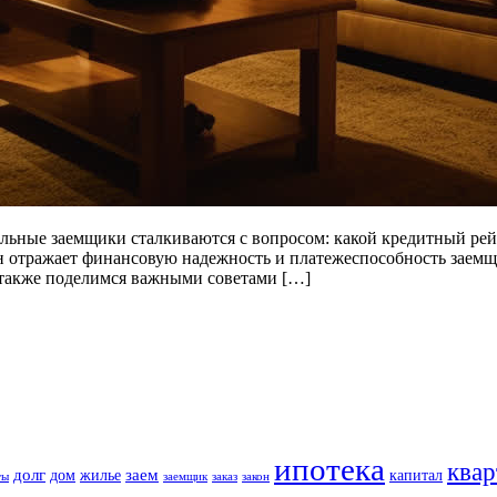
ьные заемщики сталкиваются с вопросом: какой кредитный рей
он отражает финансовую надежность и платежеспособность заемщ
 также поделимся важными советами […]
ипотека
квар
долг
заем
дом
жилье
капитал
ты
заемщик
заказ
закон