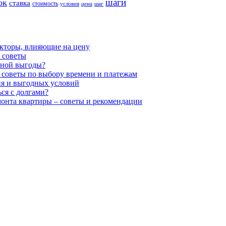
шаги
ок
ставка
стоимость
условия
цена
шаг
акторы, влияющие на цену
 советы
ьной выгоды?
 советы по выбору времени и платежам
ия и выгодных условий
ся с долгами?
монта квартиры – советы и рекомендации