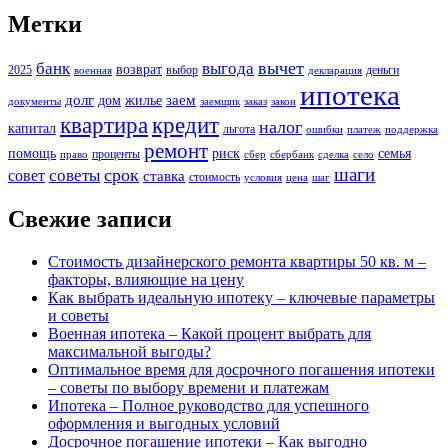
Метки
вычет
банк
выгода
возврат
2025
выбор
деньги
военная
декларация
ипотека
долг
заем
дом
жилье
документы
заемщик
заказ
закон
кредит
квартира
налог
капитал
льгота
ошибки
платеж
поддержка
ремонт
помощь
риск
семья
проценты
право
сбер
сбербанк
сделка
село
шаги
срок
советы
совет
ставка
стоимость
условия
цена
шаг
Свежие записи
Стоимость дизайнерского ремонта квартиры 50 кв. м –
факторы, влияющие на цену
Как выбрать идеальную ипотеку – ключевые параметры
и советы
Военная ипотека – Какой процент выбрать для
максимальной выгоды?
Оптимальное время для досрочного погашения ипотеки
– советы по выбору времени и платежам
Ипотека – Полное руководство для успешного
оформления и выгодных условий
Досрочное погашение ипотеки – Как выгодно