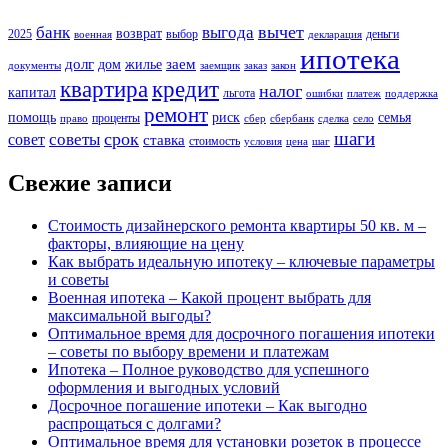
вычет
банк
выгода
возврат
2025
выбор
деньги
военная
декларация
ипотека
долг
заем
дом
жилье
документы
заемщик
заказ
закон
кредит
квартира
налог
капитал
льгота
ошибки
платеж
поддержка
ремонт
помощь
риск
семья
проценты
право
сбер
сбербанк
сделка
село
шаги
срок
советы
совет
ставка
стоимость
условия
цена
шаг
Свежие записи
Стоимость дизайнерского ремонта квартиры 50 кв. м –
факторы, влияющие на цену
Как выбрать идеальную ипотеку – ключевые параметры
и советы
Военная ипотека – Какой процент выбрать для
максимальной выгоды?
Оптимальное время для досрочного погашения ипотеки
– советы по выбору времени и платежам
Ипотека – Полное руководство для успешного
оформления и выгодных условий
Досрочное погашение ипотеки – Как выгодно
распрощаться с долгами?
Оптимальное время для установки розеток в процессе