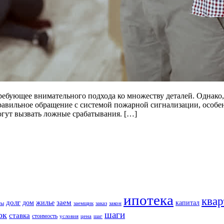
требующее внимательного подхода ко множеству деталей. Однако,
равильное обращение с системой пожарной сигнализации, особе
огут вызвать ложные срабатывания. […]
ипотека
квар
долг
заем
дом
жилье
капитал
ты
заемщик
заказ
закон
шаги
ок
ставка
стоимость
условия
цена
шаг