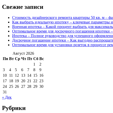
Свежие записи
Стоимость дизайнерского ремонта квартиры 50 кв. м – ф
Как выбрать идеальную ипотеку – ключевые параметры и
Военная ипотека – Какой процент выбрать для максимал
Оптимальное время для досрочного погашения ипотеки –
Ипотека – Полное руководство для успешного оформлен
Досрочное погашение ипотеки – Как выгодно распрощать
Оптимальное время для установки розеток в процессе ре
Август 2026
Пн
Вт
Ср
Чт
Пт
Сб
Вс
1
2
3
4
5
6
7
8
9
10
11
12
13
14
15
16
17
18
19
20
21
22
23
24
25
26
27
28
29
30
31
« Дек
Рубрики