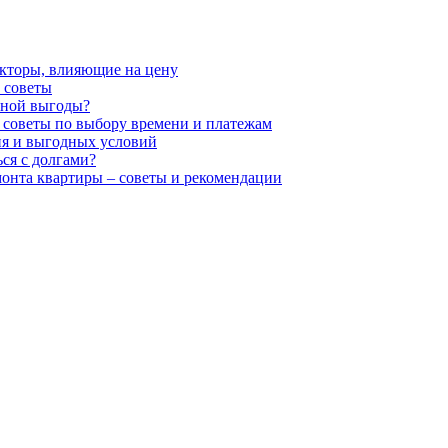
акторы, влияющие на цену
 советы
ьной выгоды?
 советы по выбору времени и платежам
ия и выгодных условий
ся с долгами?
монта квартиры – советы и рекомендации