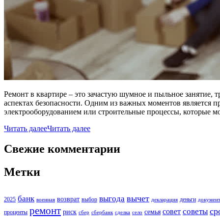
Ремонт в квартире – это зачастую шумное и пыльное занятие, 
аспектах безопасности. Одним из важных моментов является п
электрооборудованием или строительные процессы, которые м
Читать далее
Читать далее
Свежие комментарии
Метки
вычет
банк
выгода
возврат
2025
выбор
деньги
военная
декларация
докумен
ремонт
ср
советы
совет
риск
семья
проценты
сбер
сбербанк
сделка
село