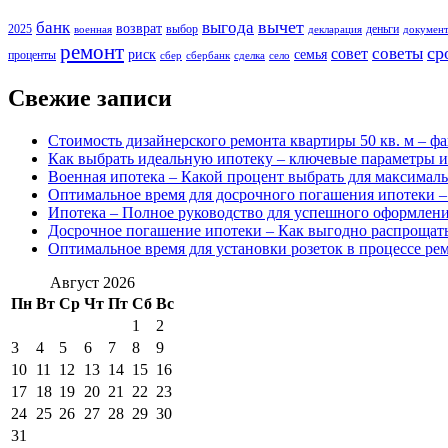
вычет
банк
выгода
возврат
2025
выбор
деньги
военная
декларация
докумен
ремонт
ср
советы
совет
риск
семья
проценты
сбер
сбербанк
сделка
село
Свежие записи
Стоимость дизайнерского ремонта квартиры 50 кв. м – ф
Как выбрать идеальную ипотеку – ключевые параметры и
Военная ипотека – Какой процент выбрать для максимал
Оптимальное время для досрочного погашения ипотеки –
Ипотека – Полное руководство для успешного оформлен
Досрочное погашение ипотеки – Как выгодно распрощать
Оптимальное время для установки розеток в процессе ре
Август 2026
Пн
Вт
Ср
Чт
Пт
Сб
Вс
1
2
3
4
5
6
7
8
9
10
11
12
13
14
15
16
17
18
19
20
21
22
23
24
25
26
27
28
29
30
31