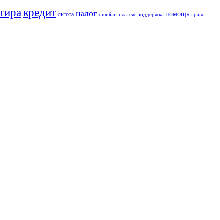
кредит
тира
налог
помощь
льгота
ошибки
платеж
поддержка
право