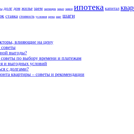
ипотека
квар
долг
заем
дом
жилье
капитал
ты
заемщик
заказ
закон
шаги
ок
ставка
стоимость
условия
цена
шаг
акторы, влияющие на цену
 советы
ьной выгоды?
 советы по выбору времени и платежам
ия и выгодных условий
ся с долгами?
монта квартиры – советы и рекомендации