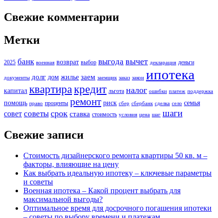
Свежие комментарии
Метки
вычет
банк
выгода
возврат
2025
выбор
деньги
военная
декларация
ипотека
долг
заем
дом
жилье
документы
заемщик
заказ
закон
кредит
квартира
налог
капитал
льгота
ошибки
платеж
поддержка
ремонт
помощь
риск
семья
проценты
право
сбер
сбербанк
сделка
село
шаги
срок
советы
совет
ставка
стоимость
условия
цена
шаг
Свежие записи
Стоимость дизайнерского ремонта квартиры 50 кв. м –
факторы, влияющие на цену
Как выбрать идеальную ипотеку – ключевые параметры
и советы
Военная ипотека – Какой процент выбрать для
максимальной выгоды?
Оптимальное время для досрочного погашения ипотеки
– советы по выбору времени и платежам