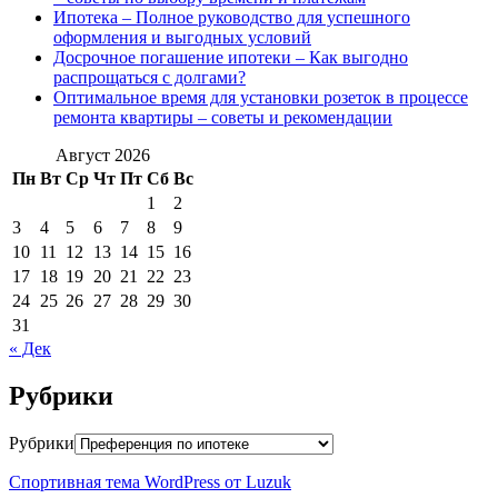
Ипотека – Полное руководство для успешного
оформления и выгодных условий
Досрочное погашение ипотеки – Как выгодно
распрощаться с долгами?
Оптимальное время для установки розеток в процессе
ремонта квартиры – советы и рекомендации
Август 2026
Пн
Вт
Ср
Чт
Пт
Сб
Вс
1
2
3
4
5
6
7
8
9
10
11
12
13
14
15
16
17
18
19
20
21
22
23
24
25
26
27
28
29
30
31
« Дек
Рубрики
Рубрики
Спортивная тема WordPress от Luzuk