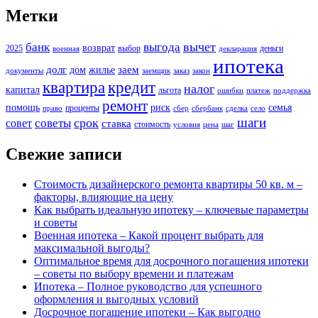
Метки
вычет
банк
выгода
возврат
2025
выбор
деньги
военная
декларация
ипотека
долг
заем
дом
жилье
документы
заемщик
заказ
закон
кредит
квартира
налог
капитал
льгота
ошибки
платеж
поддержка
ремонт
помощь
риск
семья
проценты
право
сбер
сбербанк
сделка
село
шаги
срок
советы
совет
ставка
стоимость
условия
цена
шаг
Свежие записи
Стоимость дизайнерского ремонта квартиры 50 кв. м –
факторы, влияющие на цену
Как выбрать идеальную ипотеку – ключевые параметры
и советы
Военная ипотека – Какой процент выбрать для
максимальной выгоды?
Оптимальное время для досрочного погашения ипотеки
– советы по выбору времени и платежам
Ипотека – Полное руководство для успешного
оформления и выгодных условий
Досрочное погашение ипотеки – Как выгодно