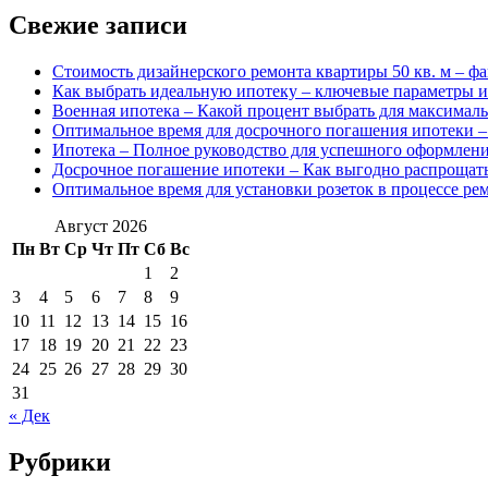
Свежие записи
Стоимость дизайнерского ремонта квартиры 50 кв. м – ф
Как выбрать идеальную ипотеку – ключевые параметры и
Военная ипотека – Какой процент выбрать для максимал
Оптимальное время для досрочного погашения ипотеки –
Ипотека – Полное руководство для успешного оформлен
Досрочное погашение ипотеки – Как выгодно распрощать
Оптимальное время для установки розеток в процессе ре
Август 2026
Пн
Вт
Ср
Чт
Пт
Сб
Вс
1
2
3
4
5
6
7
8
9
10
11
12
13
14
15
16
17
18
19
20
21
22
23
24
25
26
27
28
29
30
31
« Дек
Рубрики