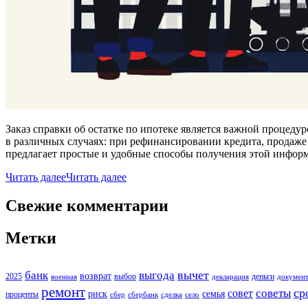
Заказ справки об остатке по ипотеке является важной процед
в различных случаях: при рефинансировании кредита, продаж
предлагает простые и удобные способы получения этой информ
Читать далее
Читать далее
Свежие комментарии
Метки
вычет
банк
выгода
возврат
2025
выбор
деньги
военная
декларация
докумен
ремонт
ср
советы
совет
риск
семья
проценты
сбер
сбербанк
сделка
село