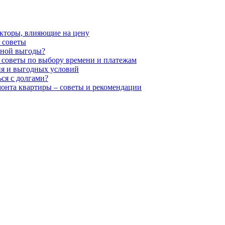
акторы, влияющие на цену
 советы
ьной выгоды?
 советы по выбору времени и платежам
ия и выгодных условий
ся с долгами?
монта квартиры – советы и рекомендации