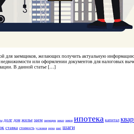
урой для заемщиков, желающих получить актуальную информацию 
е недвижимости или оформлении документов для налоговых выче
ации. В данной статье […]
ипотека
квар
долг
заем
дом
жилье
капитал
ты
заемщик
заказ
закон
шаги
ок
ставка
стоимость
условия
цена
шаг