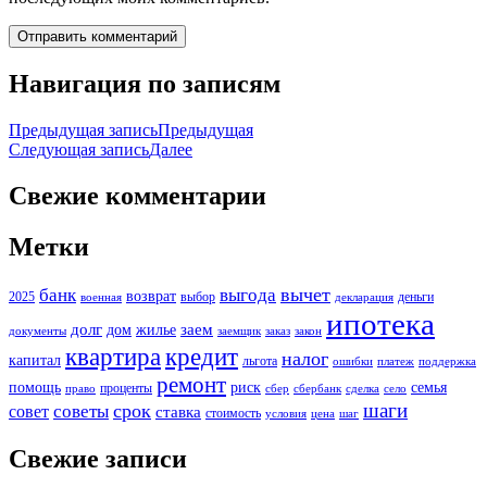
Навигация по записям
Предыдущая запись
Предыдущая
Следующая запись
Далее
Свежие комментарии
Метки
вычет
банк
выгода
возврат
2025
выбор
деньги
военная
декларация
ипотека
долг
заем
дом
жилье
документы
заемщик
заказ
закон
кредит
квартира
налог
капитал
льгота
ошибки
платеж
поддержка
ремонт
помощь
риск
семья
проценты
право
сбер
сбербанк
сделка
село
шаги
срок
советы
совет
ставка
стоимость
условия
цена
шаг
Свежие записи