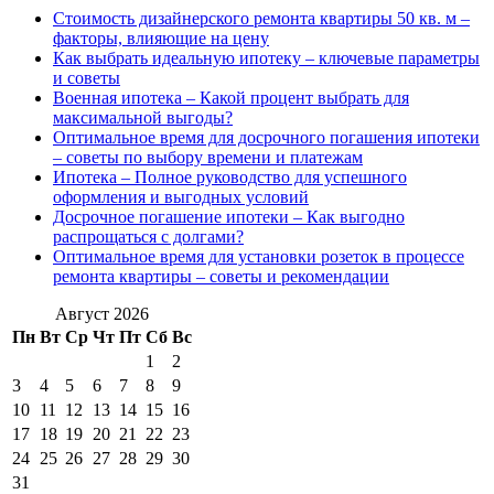
Стоимость дизайнерского ремонта квартиры 50 кв. м –
факторы, влияющие на цену
Как выбрать идеальную ипотеку – ключевые параметры
и советы
Военная ипотека – Какой процент выбрать для
максимальной выгоды?
Оптимальное время для досрочного погашения ипотеки
– советы по выбору времени и платежам
Ипотека – Полное руководство для успешного
оформления и выгодных условий
Досрочное погашение ипотеки – Как выгодно
распрощаться с долгами?
Оптимальное время для установки розеток в процессе
ремонта квартиры – советы и рекомендации
Август 2026
Пн
Вт
Ср
Чт
Пт
Сб
Вс
1
2
3
4
5
6
7
8
9
10
11
12
13
14
15
16
17
18
19
20
21
22
23
24
25
26
27
28
29
30
31