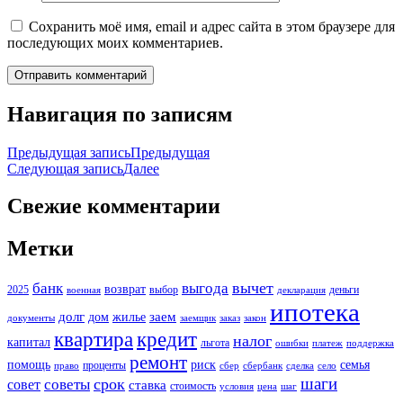
Сохранить моё имя, email и адрес сайта в этом браузере для
последующих моих комментариев.
Навигация по записям
Предыдущая запись
Предыдущая
Следующая запись
Далее
Свежие комментарии
Метки
вычет
банк
выгода
возврат
2025
выбор
деньги
военная
декларация
ипотека
долг
заем
дом
жилье
документы
заемщик
заказ
закон
кредит
квартира
налог
капитал
льгота
ошибки
платеж
поддержка
ремонт
помощь
риск
семья
проценты
право
сбер
сбербанк
сделка
село
шаги
срок
советы
совет
ставка
стоимость
условия
цена
шаг