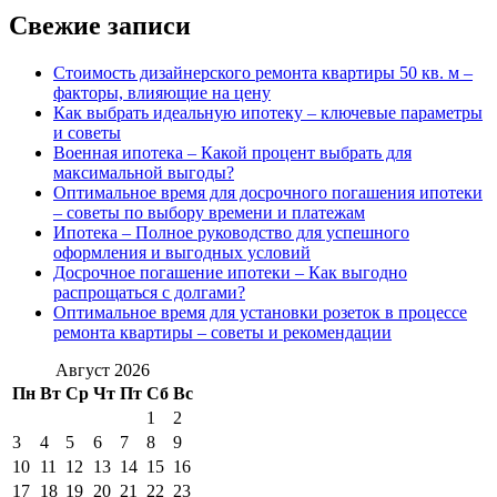
Свежие записи
Стоимость дизайнерского ремонта квартиры 50 кв. м –
факторы, влияющие на цену
Как выбрать идеальную ипотеку – ключевые параметры
и советы
Военная ипотека – Какой процент выбрать для
максимальной выгоды?
Оптимальное время для досрочного погашения ипотеки
– советы по выбору времени и платежам
Ипотека – Полное руководство для успешного
оформления и выгодных условий
Досрочное погашение ипотеки – Как выгодно
распрощаться с долгами?
Оптимальное время для установки розеток в процессе
ремонта квартиры – советы и рекомендации
Август 2026
Пн
Вт
Ср
Чт
Пт
Сб
Вс
1
2
3
4
5
6
7
8
9
10
11
12
13
14
15
16
17
18
19
20
21
22
23