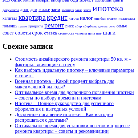
возврат
2025
выбор
деньги
военная
декларация
ипотека
долг
заем
дом
жилье
документы
заемщик
заказ
закон
кредит
квартира
налог
капитал
льгота
ошибки
платеж
поддержка
ремонт
помощь
риск
семья
проценты
право
сбер
сбербанк
сделка
село
шаги
срок
советы
совет
ставка
стоимость
условия
цена
шаг
Свежие записи
Стоимость дизайнерского ремонта квартиры 50 кв. м –
факторы, влияющие на цену
Как выбрать идеальную ипотеку – ключевые параметры
и советы
Военная ипотека – Какой процент выбрать для
максимальной выгоды?
Оптимальное время для досрочного погашения ипотеки
– советы по выбору времени и платежам
Ипотека – Полное руководство для успешного
оформления и выгодных условий
Досрочное погашение ипотеки – Как выгодно
распрощаться с долгами?
Оптимальное время для установки розеток в процессе
ремонта квартиры – советы и рекомендации